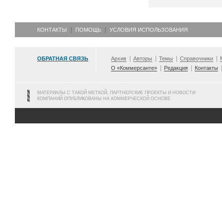
КОНТАКТЫ
ПОМОЩЬ
УСЛОВИЯ ИСПОЛЬЗОВАНИЯ
ОБРАТНАЯ СВЯЗЬ
Архив
Авторы
Темы
Справочники
О «Коммерсанте»
Редакция
Контакты
МАТЕРИАЛЫ С ТАКОЙ МЕТКОЙ, ПАРТНЕРСКИЕ ПРОЕКТЫ И НОВОСТИ
КОМПАНИЙ ОПУБЛИКОВАНЫ НА КОММЕРЧЕСКОЙ ОСНОВЕ