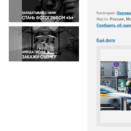
Правосудие
Происшествия и конфликты
Категория:
Окружа
Религия
Место:
Россия, М
Сообщить об оши
Светская жизнь
Спорт
Ещё фото
Экология
Экономика и бизнес