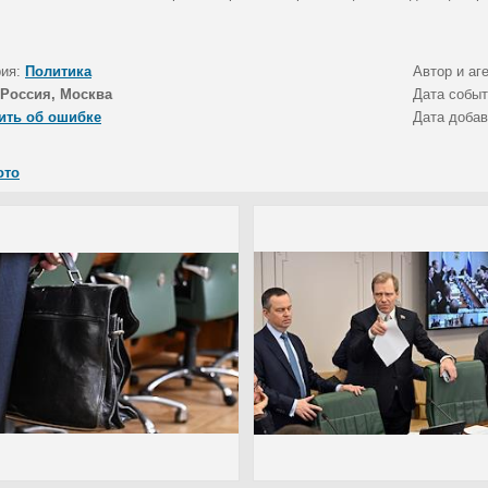
.
рия:
Политика
Автор и аг
Россия, Москва
Дата собы
ить об ошибке
Дата доба
ото