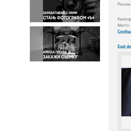
Правосудие
России
Происшествия и конфликты
Религия
Катего
Место:
Светская жизнь
Сообщ
Спорт
Экология
Ещё ф
Экономика и бизнес