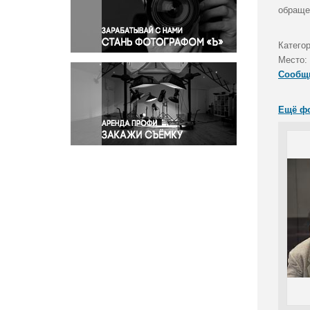
Правосудие
обраще
Происшествия и конфликты
Религия
Катего
Место:
Светская жизнь
Сообщ
Спорт
Экология
Ещё ф
Экономика и бизнес