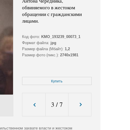
Антона Чередника,
обвиняемого в жестоком
обращении с гражданскими
лицами.
Код фото:
KMO_193239_00073_1
Формат файла:
jpg
Размер файла (Мбайт):
1,2
Размер фото (пикс.):
2740x1981
Купить
3
/
7
ильственном захвате власти и жестоком