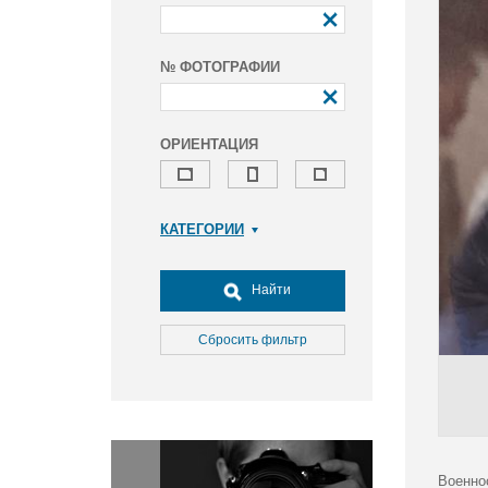
№ ФОТОГРАФИИ
ОРИЕНТАЦИЯ
КАТЕГОРИИ
Армия и ВПК
Досуг, туризм и отдых
Найти
Культура
Медицина
Сбросить фильтр
Наука
Образование
Общество
Окружающая среда
Политика
Военно