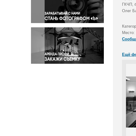
Правосудие
ГКЧП, 
Олег Ба
Происшествия и конфликты
Религия
Категор
Светская жизнь
Место:
Спорт
Сообщ
Экология
Экономика и бизнес
Ещё ф