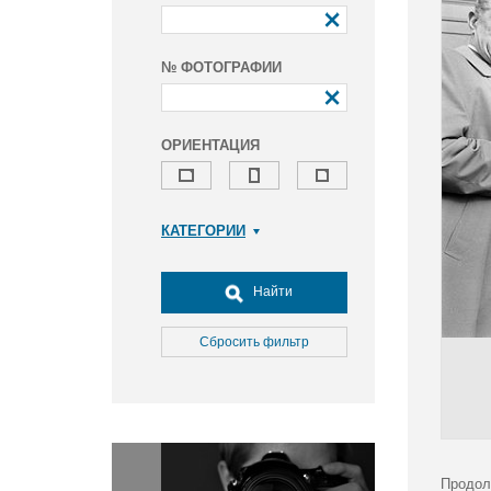
№ ФОТОГРАФИИ
ОРИЕНТАЦИЯ
КАТЕГОРИИ
Армия и ВПК
Досуг, туризм и отдых
Найти
Культура
Медицина
Сбросить фильтр
Наука
Образование
Общество
Окружающая среда
Политика
Продол