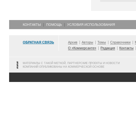
КОНТАКТЫ
ПОМОЩЬ
УСЛОВИЯ ИСПОЛЬЗОВАНИЯ
ОБРАТНАЯ СВЯЗЬ
Архив
Авторы
Темы
Справочники
О «Коммерсанте»
Редакция
Контакты
МАТЕРИАЛЫ С ТАКОЙ МЕТКОЙ, ПАРТНЕРСКИЕ ПРОЕКТЫ И НОВОСТИ
КОМПАНИЙ ОПУБЛИКОВАНЫ НА КОММЕРЧЕСКОЙ ОСНОВЕ