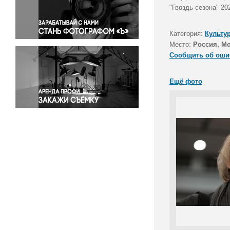
Правосудие
"Гвоздь сезона" 20
Происшествия и конфликты
Религия
Категория:
Культу
Место:
Россия, М
Светская жизнь
Сообщить об оши
Спорт
Экология
Ещё фото
Экономика и бизнес