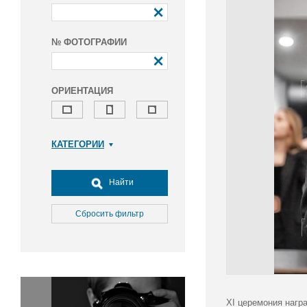
№ ФОТОГРАФИИ
ОРИЕНТАЦИЯ
КАТЕГОРИИ
Армия и ВПК
Досуг, туризм и отдых
Найти
Культура
Медицина
Сбросить фильтр
Наука
Образование
Общество
Окружающая среда
Политика
XI церемония нагр