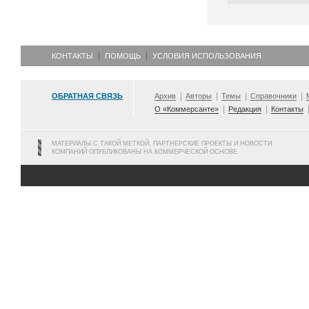
КОНТАКТЫ
ПОМОЩЬ
УСЛОВИЯ ИСПОЛЬЗОВАНИЯ
ОБРАТНАЯ СВЯЗЬ
Архив
Авторы
Темы
Справочники
О «Коммерсанте»
Редакция
Контакты
МАТЕРИАЛЫ С ТАКОЙ МЕТКОЙ, ПАРТНЕРСКИЕ ПРОЕКТЫ И НОВОСТИ
КОМПАНИЙ ОПУБЛИКОВАНЫ НА КОММЕРЧЕСКОЙ ОСНОВЕ