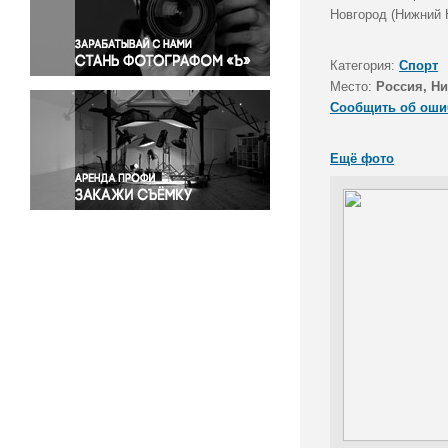
Правосудие
Новгород (Нижний Н
Происшествия и конфликты
Религия
Категория:
Спорт
Место:
Россия, Н
Светская жизнь
Сообщить об оши
Спорт
Экология
Ещё фото
Экономика и бизнес