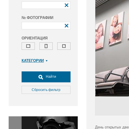
№ ФОТОГРАФИИ
ОРИЕНТАЦИЯ
КАТЕГОРИИ
Армия и ВПК
Досуг, туризм и отдых
Найти
Культура
Медицина
Сбросить фильтр
Наука
Образование
Общество
Окружающая среда
Политика
День открытых две