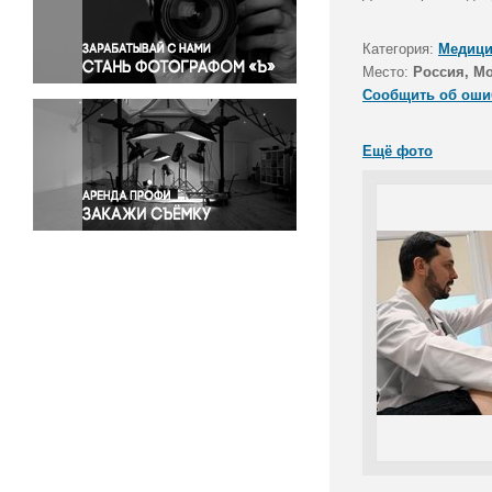
Правосудие
Происшествия и конфликты
Категория:
Медици
Религия
Место:
Россия, М
Сообщить об оши
Светская жизнь
Спорт
Ещё фото
Экология
Экономика и бизнес