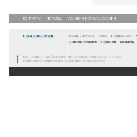
КОНТАКТЫ
ПОМОЩЬ
УСЛОВИЯ ИСПОЛЬЗОВАНИЯ
ОБРАТНАЯ СВЯЗЬ
Архив
Авторы
Темы
Справочники
О «Коммерсанте»
Редакция
Контакты
МАТЕРИАЛЫ С ТАКОЙ МЕТКОЙ, ПАРТНЕРСКИЕ ПРОЕКТЫ И НОВОСТИ
КОМПАНИЙ ОПУБЛИКОВАНЫ НА КОММЕРЧЕСКОЙ ОСНОВЕ