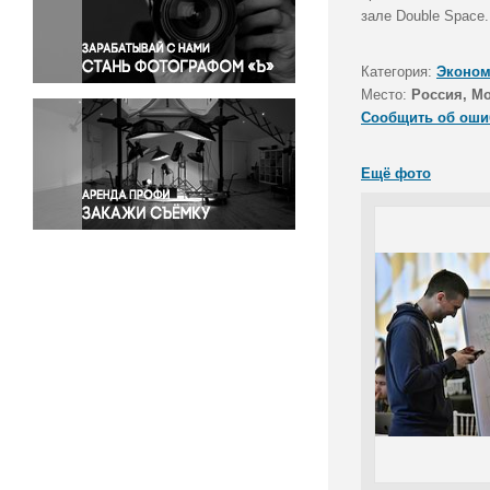
Правосудие
зале Double Space.
Происшествия и конфликты
Религия
Категория:
Эконом
Место:
Россия, М
Светская жизнь
Сообщить об оши
Спорт
Экология
Ещё фото
Экономика и бизнес