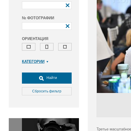
№ ФОТОГРАФИИ
ОРИЕНТАЦИЯ
КАТЕГОРИИ
Армия и ВПК
Досуг, туризм и отдых
Найти
Культура
Медицина
Сбросить фильтр
Наука
Образование
Общество
Окружающая среда
Политика
Третье масштабное