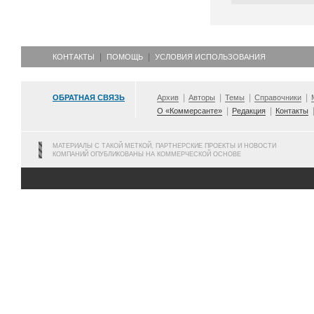
КОНТАКТЫ
ПОМОЩЬ
УСЛОВИЯ ИСПОЛЬЗОВАНИЯ
ОБРАТНАЯ СВЯЗЬ
Архив
Авторы
Темы
Справочники
О «Коммерсанте»
Редакция
Контакты
МАТЕРИАЛЫ С ТАКОЙ МЕТКОЙ, ПАРТНЕРСКИЕ ПРОЕКТЫ И НОВОСТИ
КОМПАНИЙ ОПУБЛИКОВАНЫ НА КОММЕРЧЕСКОЙ ОСНОВЕ