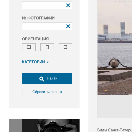
№ ФОТОГРАФИИ
ОРИЕНТАЦИЯ
КАТЕГОРИИ
Армия и ВПК
Досуг, туризм и отдых
Найти
Культура
Медицина
Сбросить фильтр
Наука
Образование
Общество
Окружающая среда
Политика
Виды Санкт-Петерб