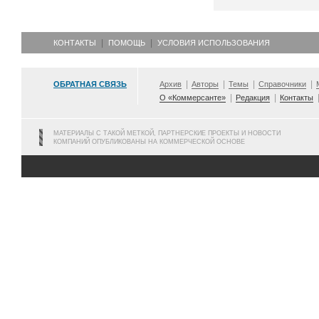
КОНТАКТЫ
ПОМОЩЬ
УСЛОВИЯ ИСПОЛЬЗОВАНИЯ
ОБРАТНАЯ СВЯЗЬ
Архив
Авторы
Темы
Справочники
О «Коммерсанте»
Редакция
Контакты
МАТЕРИАЛЫ С ТАКОЙ МЕТКОЙ, ПАРТНЕРСКИЕ ПРОЕКТЫ И НОВОСТИ
КОМПАНИЙ ОПУБЛИКОВАНЫ НА КОММЕРЧЕСКОЙ ОСНОВЕ