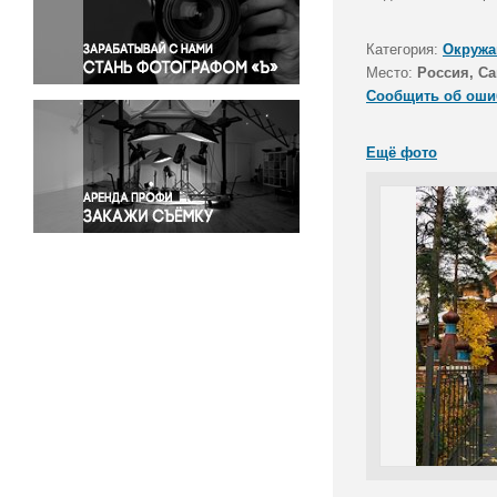
Правосудие
Происшествия и конфликты
Категория:
Окружа
Религия
Место:
Россия, Са
Сообщить об оши
Светская жизнь
Спорт
Ещё фото
Экология
Экономика и бизнес