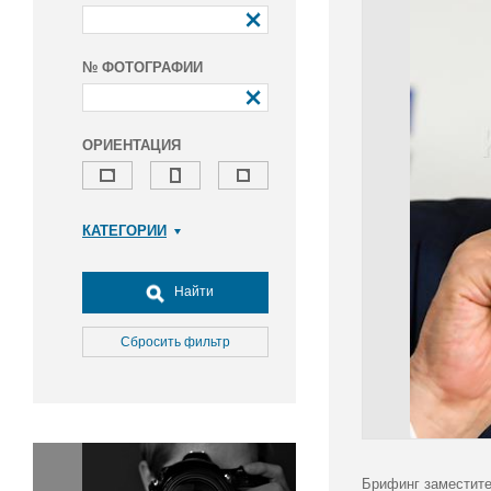
№ ФОТОГРАФИИ
ОРИЕНТАЦИЯ
КАТЕГОРИИ
Армия и ВПК
Досуг, туризм и отдых
Найти
Культура
Медицина
Сбросить фильтр
Наука
Образование
Общество
Окружающая среда
Политика
Брифинг заместите