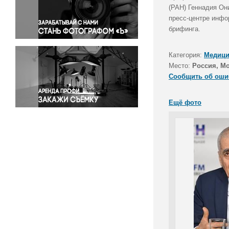
Правосудие
(РАН) Геннадия Он
пресс-центре инфо
Происшествия и конфликты
брифинга.
Религия
Светская жизнь
Категория:
Медици
Спорт
Место:
Россия, М
Экология
Сообщить об оши
Экономика и бизнес
Ещё фото