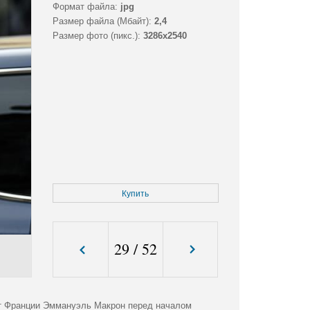
Формат файла:
jpg
Размер файла (Мбайт):
2,4
Размер фото (пикс.):
3286x2540
Купить
29
/
52
нт Франции Эммануэль Макрон перед началом