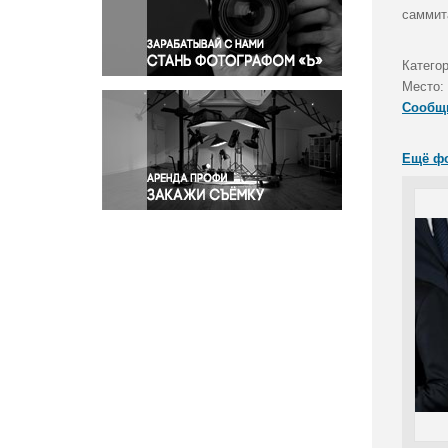
Правосудие
саммит
Происшествия и конфликты
Религия
Катего
Место:
Светская жизнь
Сообщ
Спорт
Экология
Ещё ф
Экономика и бизнес