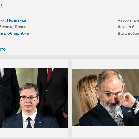
а.
рия:
Политика
Автор и аг
Чехия, Прага
Дата собы
ить об ошибке
Дата доба
ото