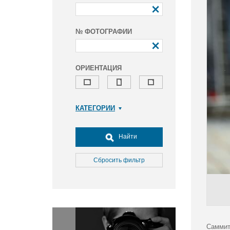
№ ФОТОГРАФИИ
ОРИЕНТАЦИЯ
КАТЕГОРИИ
Армия и ВПК
Досуг, туризм и отдых
Найти
Культура
Медицина
Сбросить фильтр
Наука
Образование
Общество
Окружающая среда
Политика
Саммит