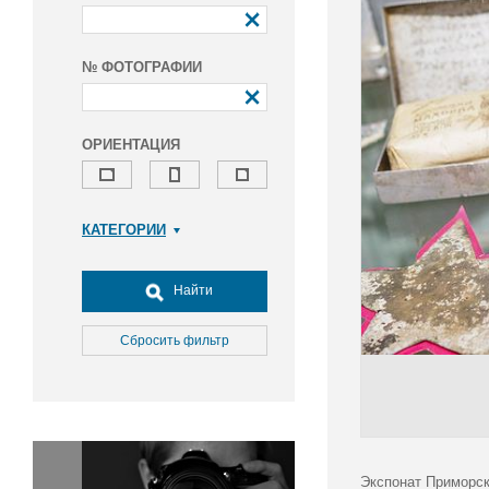
№ ФОТОГРАФИИ
ОРИЕНТАЦИЯ
КАТЕГОРИИ
Армия и ВПК
Досуг, туризм и отдых
Найти
Культура
Медицина
Сбросить фильтр
Наука
Образование
Общество
Окружающая среда
Политика
Экспонат Приморск