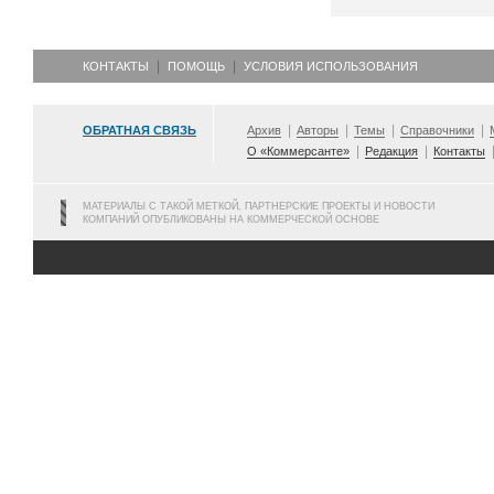
КОНТАКТЫ
ПОМОЩЬ
УСЛОВИЯ ИСПОЛЬЗОВАНИЯ
ОБРАТНАЯ СВЯЗЬ
Архив
Авторы
Темы
Справочники
О «Коммерсанте»
Редакция
Контакты
МАТЕРИАЛЫ С ТАКОЙ МЕТКОЙ, ПАРТНЕРСКИЕ ПРОЕКТЫ И НОВОСТИ
КОМПАНИЙ ОПУБЛИКОВАНЫ НА КОММЕРЧЕСКОЙ ОСНОВЕ