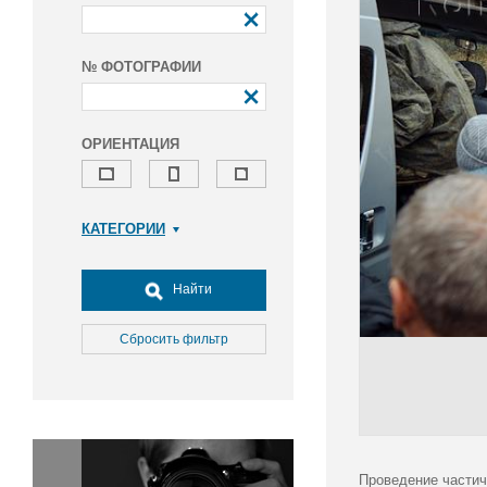
№ ФОТОГРАФИИ
ОРИЕНТАЦИЯ
КАТЕГОРИИ
Армия и ВПК
Досуг, туризм и отдых
Найти
Культура
Медицина
Сбросить фильтр
Наука
Образование
Общество
Окружающая среда
Политика
Проведение частич