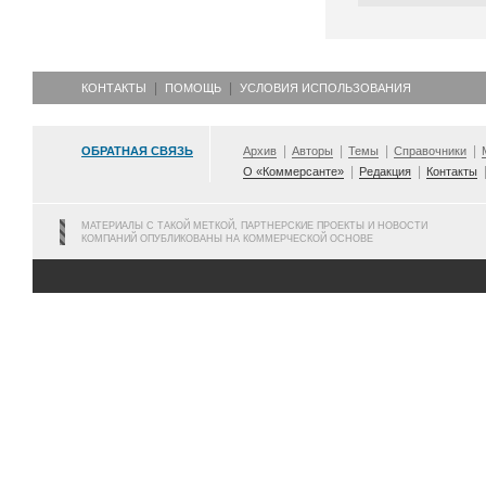
КОНТАКТЫ
ПОМОЩЬ
УСЛОВИЯ ИСПОЛЬЗОВАНИЯ
ОБРАТНАЯ СВЯЗЬ
Архив
Авторы
Темы
Справочники
О «Коммерсанте»
Редакция
Контакты
МАТЕРИАЛЫ С ТАКОЙ МЕТКОЙ, ПАРТНЕРСКИЕ ПРОЕКТЫ И НОВОСТИ
КОМПАНИЙ ОПУБЛИКОВАНЫ НА КОММЕРЧЕСКОЙ ОСНОВЕ