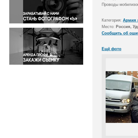
Правосудие
Проводы мобилизо
Происшествия и конфликты
Религия
Категория:
Армия 
Место:
Россия, Уд
Светская жизнь
Сообщить об оши
Спорт
Экология
Ещё фото
Экономика и бизнес