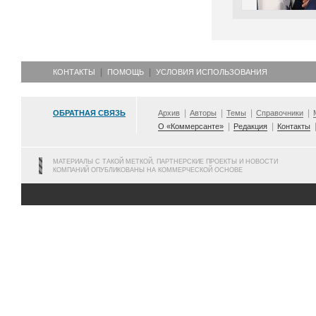
КОНТАКТЫ
ПОМОЩЬ
УСЛОВИЯ ИСПОЛЬЗОВАНИЯ
ОБРАТНАЯ СВЯЗЬ
Архив
Авторы
Темы
Справочники
О «Коммерсанте»
Редакция
Контакты
МАТЕРИАЛЫ С ТАКОЙ МЕТКОЙ, ПАРТНЕРСКИЕ ПРОЕКТЫ И НОВОСТИ
КОМПАНИЙ ОПУБЛИКОВАНЫ НА КОММЕРЧЕСКОЙ ОСНОВЕ