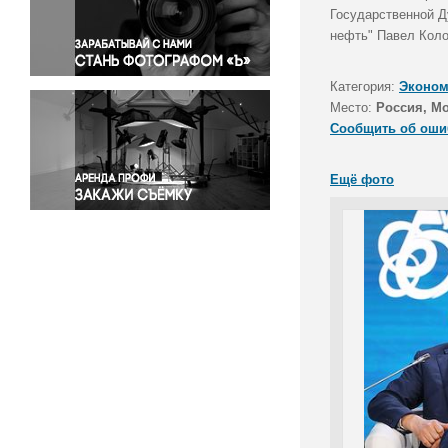
Правосудие
Государственной Д
нефть" Павел Коло
Происшествия и конфликты
Религия
Категория:
Эконом
Светская жизнь
Место:
Россия, М
Спорт
Сообщить об оши
Экология
Экономика и бизнес
Ещё фото