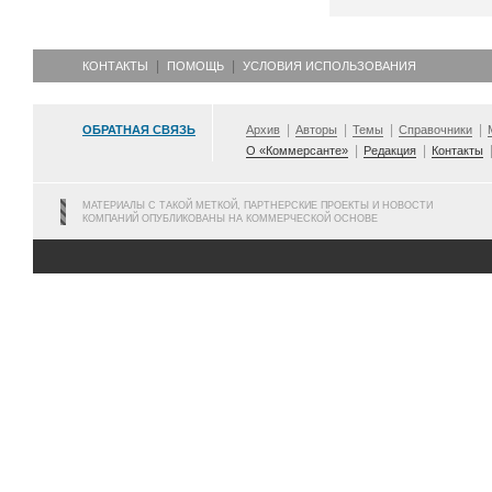
КОНТАКТЫ
ПОМОЩЬ
УСЛОВИЯ ИСПОЛЬЗОВАНИЯ
ОБРАТНАЯ СВЯЗЬ
Архив
Авторы
Темы
Справочники
О «Коммерсанте»
Редакция
Контакты
МАТЕРИАЛЫ С ТАКОЙ МЕТКОЙ, ПАРТНЕРСКИЕ ПРОЕКТЫ И НОВОСТИ
КОМПАНИЙ ОПУБЛИКОВАНЫ НА КОММЕРЧЕСКОЙ ОСНОВЕ