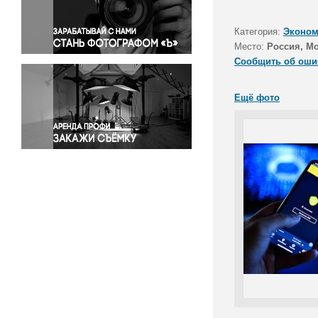
Правосудие
Происшествия и конфликты
Категория:
Эконом
Религия
Место:
Россия, М
Сообщить об оши
Светская жизнь
Спорт
Ещё фото
Экология
Экономика и бизнес