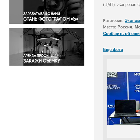
Правосудие
(ЦМТ). Жанровая ф
Происшествия и конфликты
Религия
Категория:
Эконом
Место:
Россия, М
Светская жизнь
Сообщить об оши
Спорт
Экология
Ещё фото
Экономика и бизнес