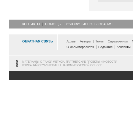
КОНТАКТЫ
ПОМОЩЬ
УСЛОВИЯ ИСПОЛЬЗОВАНИЯ
ОБРАТНАЯ СВЯЗЬ
Архив
Авторы
Темы
Справочники
О «Коммерсанте»
Редакция
Контакты
МАТЕРИАЛЫ С ТАКОЙ МЕТКОЙ, ПАРТНЕРСКИЕ ПРОЕКТЫ И НОВОСТИ
КОМПАНИЙ ОПУБЛИКОВАНЫ НА КОММЕРЧЕСКОЙ ОСНОВЕ