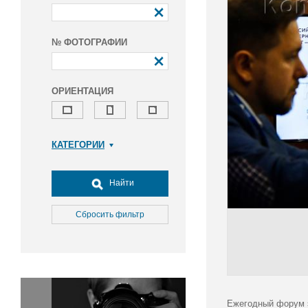
№ ФОТОГРАФИИ
ОРИЕНТАЦИЯ
КАТЕГОРИИ
Армия и ВПК
Досуг, туризм и отдых
Найти
Культура
Медицина
Сбросить фильтр
Наука
Образование
Общество
Окружающая среда
Политика
Ежегодный форум э