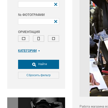
№ ФОТОГРАФИИ
ОРИЕНТАЦИЯ
КАТЕГОРИИ
Армия и ВПК
Досуг, туризм и отдых
Найти
Культура
Медицина
Сбросить фильтр
Наука
Образование
Общество
Окружающая среда
Политика
Работа магазина 