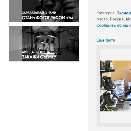
Правосудие
Происшествия и конфликты
Категория:
Эконом
Религия
Место:
Россия, М
Сообщить об оши
Светская жизнь
Спорт
Ещё фото
Экология
Экономика и бизнес