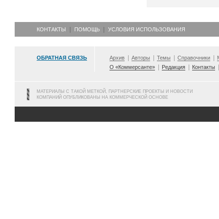
КОНТАКТЫ
ПОМОЩЬ
УСЛОВИЯ ИСПОЛЬЗОВАНИЯ
ОБРАТНАЯ СВЯЗЬ
Архив
Авторы
Темы
Справочники
О «Коммерсанте»
Редакция
Контакты
МАТЕРИАЛЫ С ТАКОЙ МЕТКОЙ, ПАРТНЕРСКИЕ ПРОЕКТЫ И НОВОСТИ
КОМПАНИЙ ОПУБЛИКОВАНЫ НА КОММЕРЧЕСКОЙ ОСНОВЕ