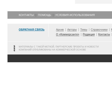
КОНТАКТЫ
ПОМОЩЬ
УСЛОВИЯ ИСПОЛЬЗОВАНИЯ
ОБРАТНАЯ СВЯЗЬ
Архив
Авторы
Темы
Справочники
О «Коммерсанте»
Редакция
Контакты
МАТЕРИАЛЫ С ТАКОЙ МЕТКОЙ, ПАРТНЕРСКИЕ ПРОЕКТЫ И НОВОСТИ
КОМПАНИЙ ОПУБЛИКОВАНЫ НА КОММЕРЧЕСКОЙ ОСНОВЕ