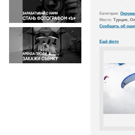
Правосудие
Происшествия и конфликты
Категория:
Окружа
Религия
Место:
Турция, О
Сообщить об оши
Светская жизнь
Спорт
Ещё фото
Экология
Экономика и бизнес