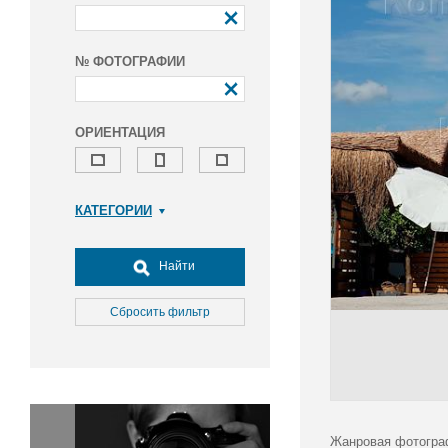
№ ФОТОГРАФИИ
ОРИЕНТАЦИЯ
КАТЕГОРИИ
Армия и ВПК
Досуг, туризм и отдых
Найти
Культура
Медицина
Сбросить фильтр
Наука
Образование
Общество
Окружающая среда
Политика
Жанровая фотогра