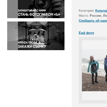
Правосудие
Происшествия и конфликты
Категория:
Культу
Религия
Место:
Россия, Ле
Сообщить об оши
Светская жизнь
Спорт
Ещё фото
Экология
Экономика и бизнес