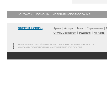
КОНТАКТЫ
ПОМОЩЬ
УСЛОВИЯ ИСПОЛЬЗОВАНИЯ
ОБРАТНАЯ СВЯЗЬ
Архив
Авторы
Темы
Справочники
О «Коммерсанте»
Редакция
Контакты
МАТЕРИАЛЫ С ТАКОЙ МЕТКОЙ, ПАРТНЕРСКИЕ ПРОЕКТЫ И НОВОСТИ
КОМПАНИЙ ОПУБЛИКОВАНЫ НА КОММЕРЧЕСКОЙ ОСНОВЕ