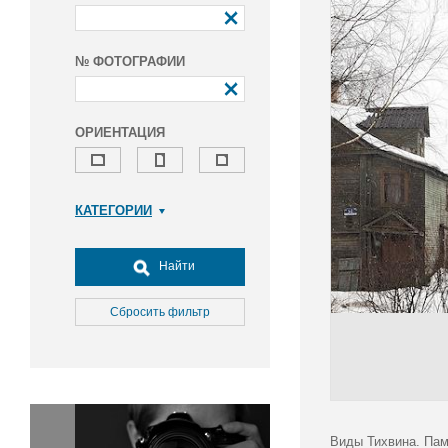
№ ФОТОГРАФИИ
ОРИЕНТАЦИЯ
КАТЕГОРИИ
Армия и ВПК
Досуг, туризм и отдых
Найти
Культура
Медицина
Сбросить фильтр
Наука
Образование
Общество
Окружающая среда
Политика
Виды Тихвина. Пам