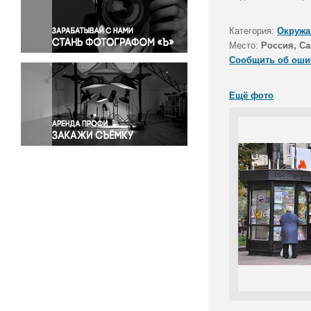
Правосудие
Происшествия и конфликты
Категория:
Окружа
Религия
Место:
Россия, Са
Сообщить об оши
Светская жизнь
Спорт
Ещё фото
Экология
Экономика и бизнес