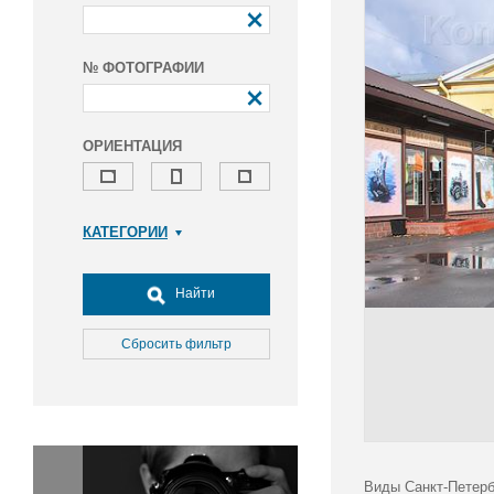
№ ФОТОГРАФИИ
ОРИЕНТАЦИЯ
КАТЕГОРИИ
Армия и ВПК
Досуг, туризм и отдых
Найти
Культура
Медицина
Сбросить фильтр
Наука
Образование
Общество
Окружающая среда
Политика
Виды Санкт-Петерб