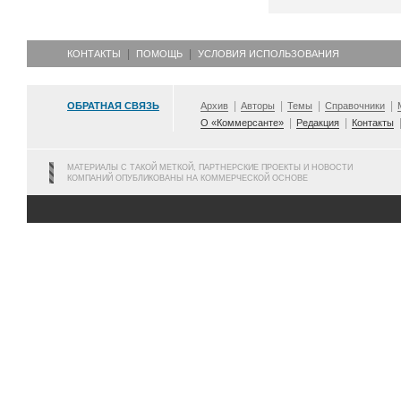
КОНТАКТЫ
ПОМОЩЬ
УСЛОВИЯ ИСПОЛЬЗОВАНИЯ
ОБРАТНАЯ СВЯЗЬ
Архив
Авторы
Темы
Справочники
О «Коммерсанте»
Редакция
Контакты
МАТЕРИАЛЫ С ТАКОЙ МЕТКОЙ, ПАРТНЕРСКИЕ ПРОЕКТЫ И НОВОСТИ
КОМПАНИЙ ОПУБЛИКОВАНЫ НА КОММЕРЧЕСКОЙ ОСНОВЕ