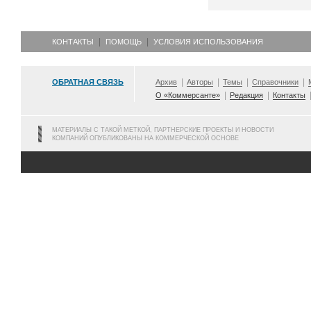
КОНТАКТЫ
ПОМОЩЬ
УСЛОВИЯ ИСПОЛЬЗОВАНИЯ
ОБРАТНАЯ СВЯЗЬ
Архив
Авторы
Темы
Справочники
О «Коммерсанте»
Редакция
Контакты
МАТЕРИАЛЫ С ТАКОЙ МЕТКОЙ, ПАРТНЕРСКИЕ ПРОЕКТЫ И НОВОСТИ
КОМПАНИЙ ОПУБЛИКОВАНЫ НА КОММЕРЧЕСКОЙ ОСНОВЕ