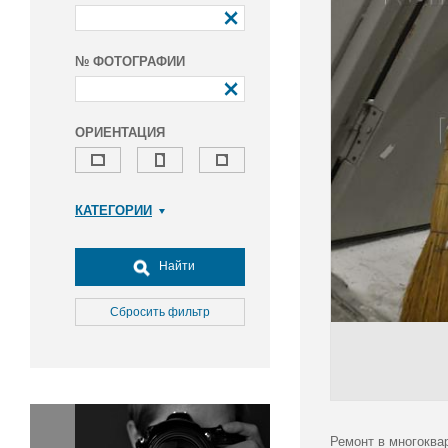
№ ФОТОГРАФИИ
ОРИЕНТАЦИЯ
КАТЕГОРИИ
Армия и ВПК
Досуг, туризм и отдых
Найти
Культура
Медицина
Сбросить фильтр
Наука
Образование
Общество
Окружающая среда
Политика
Ремонт в многоква