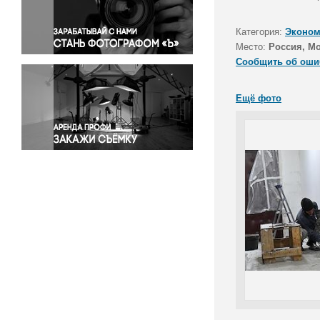
Правосудие
Происшествия и конфликты
Категория:
Эконом
Религия
Место:
Россия, М
Сообщить об оши
Светская жизнь
Спорт
Ещё фото
Экология
Экономика и бизнес