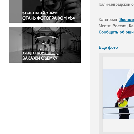
Правосудие
Калининградской о
Происшествия и конфликты
Религия
Категория:
Эконом
Место:
Россия, Ка
Светская жизнь
Сообщить об оши
Спорт
Экология
Ещё фото
Экономика и бизнес