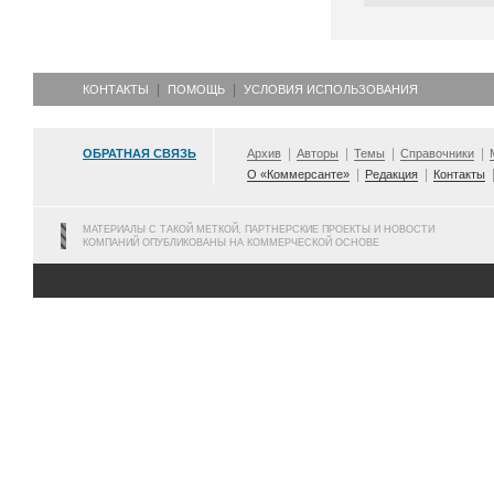
КОНТАКТЫ
ПОМОЩЬ
УСЛОВИЯ ИСПОЛЬЗОВАНИЯ
ОБРАТНАЯ СВЯЗЬ
Архив
Авторы
Темы
Справочники
О «Коммерсанте»
Редакция
Контакты
МАТЕРИАЛЫ С ТАКОЙ МЕТКОЙ, ПАРТНЕРСКИЕ ПРОЕКТЫ И НОВОСТИ
КОМПАНИЙ ОПУБЛИКОВАНЫ НА КОММЕРЧЕСКОЙ ОСНОВЕ