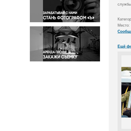
Правосудие
службы
Происшествия и конфликты
Религия
Катего
Место:
Светская жизнь
Сообщ
Спорт
Экология
Ещё ф
Экономика и бизнес