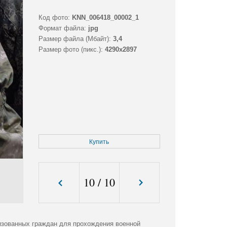
Код фото:
KNN_006418_00002_1
Формат файла:
jpg
Размер файла (Мбайт):
3,4
Размер фото (пикс.):
4290x2897
Купить
10
/
10
изованных граждан для прохождения военной