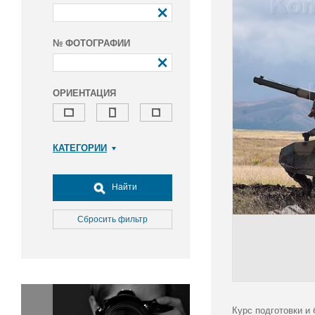
№ ФОТОГРАФИИ
ОРИЕНТАЦИЯ
КАТЕГОРИИ
Армия и ВПК
Досуг, туризм и отдых
Найти
Культура
Медицина
Сбросить фильтр
Наука
Образование
Общество
Окружающая среда
Политика
Курс подготовки и