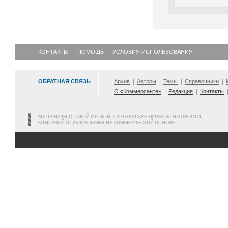
КОНТАКТЫ
ПОМОЩЬ
УСЛОВИЯ ИСПОЛЬЗОВАНИЯ
ОБРАТНАЯ СВЯЗЬ
Архив
Авторы
Темы
Справочники
О «Коммерсанте»
Редакция
Контакты
МАТЕРИАЛЫ С ТАКОЙ МЕТКОЙ, ПАРТНЕРСКИЕ ПРОЕКТЫ И НОВОСТИ
КОМПАНИЙ ОПУБЛИКОВАНЫ НА КОММЕРЧЕСКОЙ ОСНОВЕ