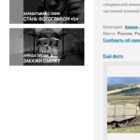
Правосудие
специальной военн
частичной военной
Происшествия и конфликты
Религия
Категория:
Армия 
Светская жизнь
Место:
Россия, Р
Спорт
Сообщить об оши
Экология
Экономика и бизнес
Ещё фото