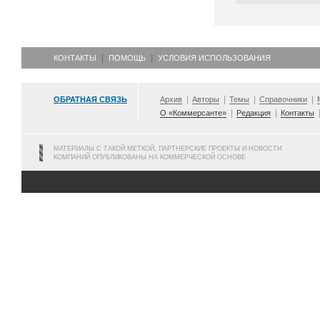
КОНТАКТЫ
ПОМОЩЬ
УСЛОВИЯ ИСПОЛЬЗОВАНИЯ
ОБРАТНАЯ СВЯЗЬ
Архив
Авторы
Темы
Справочники
О «Коммерсанте»
Редакция
Контакты
МАТЕРИАЛЫ С ТАКОЙ МЕТКОЙ, ПАРТНЕРСКИЕ ПРОЕКТЫ И НОВОСТИ
КОМПАНИЙ ОПУБЛИКОВАНЫ НА КОММЕРЧЕСКОЙ ОСНОВЕ