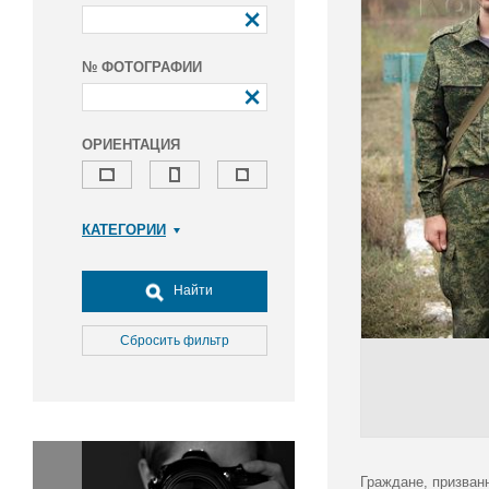
№ ФОТОГРАФИИ
ОРИЕНТАЦИЯ
КАТЕГОРИИ
Армия и ВПК
Досуг, туризм и отдых
Найти
Культура
Медицина
Сбросить фильтр
Наука
Образование
Общество
Окружающая среда
Политика
Граждане, призван