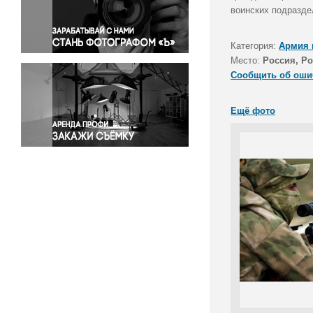
Правосудие
воинских подразде
Происшествия и конфликты
Религия
Категория:
Армия 
Место:
Россия, Ро
Светская жизнь
Сообщить об оши
Спорт
Экология
Ещё фото
Экономика и бизнес