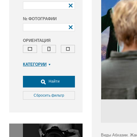
№ ФОТОГРАФИИ
ОРИЕНТАЦИЯ
КАТЕГОРИИ
Армия и ВПК
Досуг, туризм и отдых
Найти
Культура
Медицина
Сбросить фильтр
Наука
Образование
Общество
Окружающая среда
Политика
Виды Абхазии. Жа