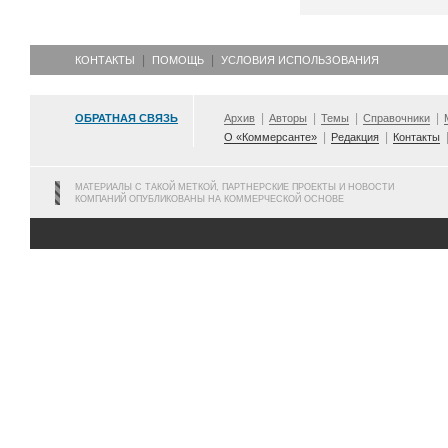
КОНТАКТЫ
ПОМОЩЬ
УСЛОВИЯ ИСПОЛЬЗОВАНИЯ
ОБРАТНАЯ СВЯЗЬ
Архив
Авторы
Темы
Справочники
О «Коммерсанте»
Редакция
Контакты
МАТЕРИАЛЫ С ТАКОЙ МЕТКОЙ, ПАРТНЕРСКИЕ ПРОЕКТЫ И НОВОСТИ
КОМПАНИЙ ОПУБЛИКОВАНЫ НА КОММЕРЧЕСКОЙ ОСНОВЕ