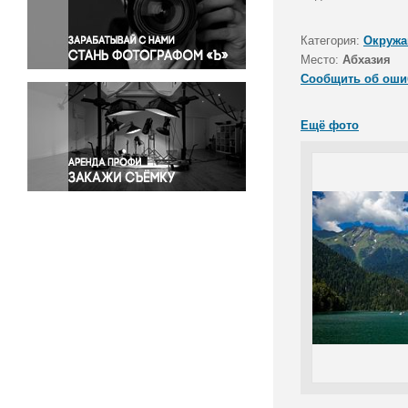
Правосудие
Происшествия и конфликты
Категория:
Окружа
Религия
Место:
Абхазия
Сообщить об оши
Светская жизнь
Спорт
Ещё фото
Экология
Экономика и бизнес