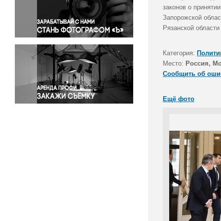
Правосудие
законов о приняти
Запорожской облас
Происшествия и конфликты
Рязанской области
Религия
Светская жизнь
Категория:
Полити
Спорт
Место:
Россия, М
Экология
Сообщить об оши
Экономика и бизнес
Ещё фото