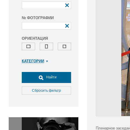
№ ФОТОГРАФИИ
ОРИЕНТАЦИЯ
КАТЕГОРИИ
Армия и ВПК
Досуг, туризм и отдых
Найти
Культура
Медицина
Сбросить фильтр
Наука
Образование
Общество
Окружающая среда
Политика
Пленарное заседан