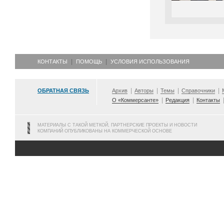
КОНТАКТЫ
ПОМОЩЬ
УСЛОВИЯ ИСПОЛЬЗОВАНИЯ
ОБРАТНАЯ СВЯЗЬ
Архив
Авторы
Темы
Справочники
О «Коммерсанте»
Редакция
Контакты
МАТЕРИАЛЫ С ТАКОЙ МЕТКОЙ, ПАРТНЕРСКИЕ ПРОЕКТЫ И НОВОСТИ
КОМПАНИЙ ОПУБЛИКОВАНЫ НА КОММЕРЧЕСКОЙ ОСНОВЕ