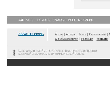
КОНТАКТЫ
ПОМОЩЬ
УСЛОВИЯ ИСПОЛЬЗОВАНИЯ
ОБРАТНАЯ СВЯЗЬ
Архив
Авторы
Темы
Справочники
О «Коммерсанте»
Редакция
Контакты
МАТЕРИАЛЫ С ТАКОЙ МЕТКОЙ, ПАРТНЕРСКИЕ ПРОЕКТЫ И НОВОСТИ
КОМПАНИЙ ОПУБЛИКОВАНЫ НА КОММЕРЧЕСКОЙ ОСНОВЕ