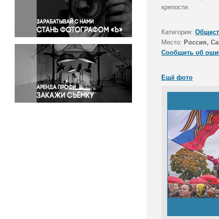
Правосудие
крепости.
Происшествия и конфликты
Религия
Категория:
Общест
Место:
Россия, Са
Светская жизнь
Сообщить об оши
Спорт
Экология
Ещё фото
Экономика и бизнес