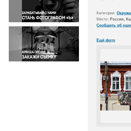
Правосудие
Происшествия и конфликты
Категория:
Окружа
Религия
Место:
Россия, Ка
Сообщить об оши
Светская жизнь
Спорт
Ещё фото
Экология
Экономика и бизнес