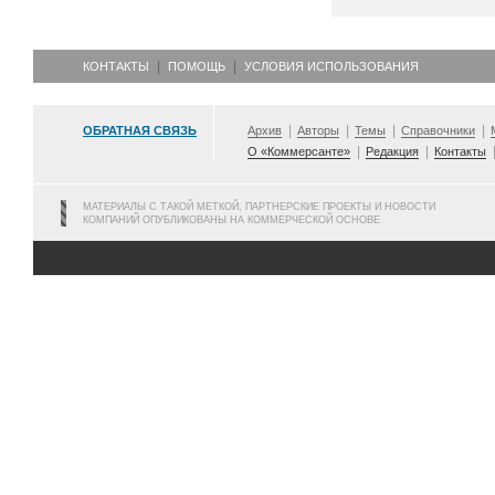
КОНТАКТЫ
ПОМОЩЬ
УСЛОВИЯ ИСПОЛЬЗОВАНИЯ
ОБРАТНАЯ СВЯЗЬ
Архив
Авторы
Темы
Справочники
О «Коммерсанте»
Редакция
Контакты
МАТЕРИАЛЫ С ТАКОЙ МЕТКОЙ, ПАРТНЕРСКИЕ ПРОЕКТЫ И НОВОСТИ
КОМПАНИЙ ОПУБЛИКОВАНЫ НА КОММЕРЧЕСКОЙ ОСНОВЕ