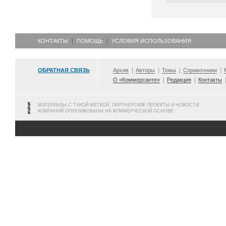
КОНТАКТЫ
ПОМОЩЬ
УСЛОВИЯ ИСПОЛЬЗОВАНИЯ
ОБРАТНАЯ СВЯЗЬ
Архив
Авторы
Темы
Справочники
О «Коммерсанте»
Редакция
Контакты
МАТЕРИАЛЫ С ТАКОЙ МЕТКОЙ, ПАРТНЕРСКИЕ ПРОЕКТЫ И НОВОСТИ
КОМПАНИЙ ОПУБЛИКОВАНЫ НА КОММЕРЧЕСКОЙ ОСНОВЕ