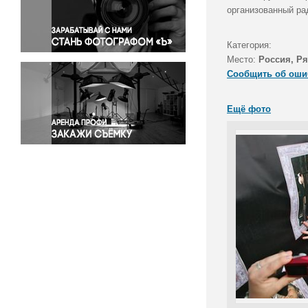
Правосудие
организованный ра
Происшествия и конфликты
Религия
Категория:
Место:
Россия, Ря
Светская жизнь
Сообщить об оши
Спорт
Экология
Ещё фото
Экономика и бизнес