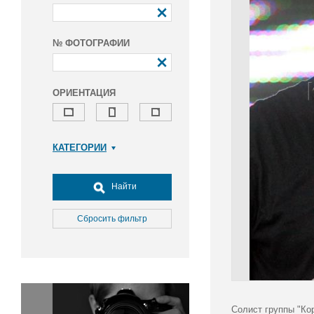
№ ФОТОГРАФИИ
ОРИЕНТАЦИЯ
КАТЕГОРИИ
Армия и ВПК
Досуг, туризм и отдых
Найти
Культура
Медицина
Сбросить фильтр
Наука
Образование
Общество
Окружающая среда
Политика
Солист группы "Ко