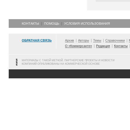
КОНТАКТЫ
ПОМОЩЬ
УСЛОВИЯ ИСПОЛЬЗОВАНИЯ
ОБРАТНАЯ СВЯЗЬ
Архив
Авторы
Темы
Справочники
О «Коммерсанте»
Редакция
Контакты
МАТЕРИАЛЫ С ТАКОЙ МЕТКОЙ, ПАРТНЕРСКИЕ ПРОЕКТЫ И НОВОСТИ
КОМПАНИЙ ОПУБЛИКОВАНЫ НА КОММЕРЧЕСКОЙ ОСНОВЕ