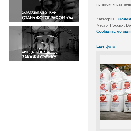
Правосудие
пультом управлени
Происшествия и конфликты
Религия
Категория:
Эконом
Место:
Россия, Во
Светская жизнь
Сообщить об оши
Спорт
Экология
Ещё фото
Экономика и бизнес