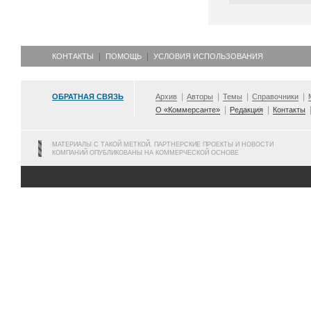
КОНТАКТЫ
ПОМОЩЬ
УСЛОВИЯ ИСПОЛЬЗОВАНИЯ
ОБРАТНАЯ СВЯЗЬ
Архив
Авторы
Темы
Справочники
О «Коммерсанте»
Редакция
Контакты
МАТЕРИАЛЫ С ТАКОЙ МЕТКОЙ, ПАРТНЕРСКИЕ ПРОЕКТЫ И НОВОСТИ
КОМПАНИЙ ОПУБЛИКОВАНЫ НА КОММЕРЧЕСКОЙ ОСНОВЕ