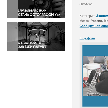
Правосудие
ярмарке.
Происшествия и конфликты
Религия
Категория:
Эконом
Место:
Россия, М
Светская жизнь
Сообщить об оши
Спорт
Экология
Ещё фото
Экономика и бизнес