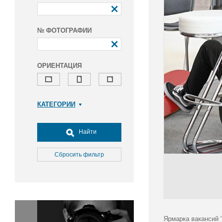
№ ФОТОГРАФИИ
ОРИЕНТАЦИЯ
КАТЕГОРИИ
Армия и ВПК
Досуг, туризм и отдых
Найти
Культура
Медицина
Сбросить фильтр
Наука
Образование
Общество
Окружающая среда
Политика
Ярмарка вакансий 