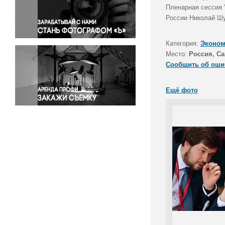
Правосудие
Пленарная сессия 
России Николай Шу
Происшествия и конфликты
Религия
Категория:
Эконом
Светская жизнь
Место:
Россия, Са
Спорт
Сообщить об оши
Экология
Экономика и бизнес
Ещё фото