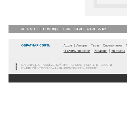
КОНТАКТЫ
ПОМОЩЬ
УСЛОВИЯ ИСПОЛЬЗОВАНИЯ
ОБРАТНАЯ СВЯЗЬ
Архив
Авторы
Темы
Справочники
О «Коммерсанте»
Редакция
Контакты
МАТЕРИАЛЫ С ТАКОЙ МЕТКОЙ, ПАРТНЕРСКИЕ ПРОЕКТЫ И НОВОСТИ
КОМПАНИЙ ОПУБЛИКОВАНЫ НА КОММЕРЧЕСКОЙ ОСНОВЕ