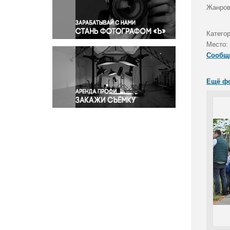
Правосудие
Жанров
Происшествия и конфликты
Религия
Катего
Место:
Светская жизнь
Сообщ
Спорт
Экология
Ещё ф
Экономика и бизнес