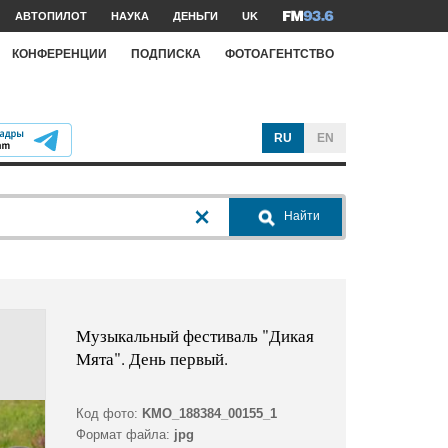
АВТОПИЛОТ
НАУКА
ДЕНЬГИ
UK
КОНФЕРЕНЦИИ
ПОДПИСКА
ФОТОАГЕНТСТВО
RU
EN
Найти
Музыкальный фестиваль "Дикая
Мята". День первый.
Код фото:
KMO_188384_00155_1
Формат файла:
jpg