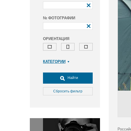
№ ФОТОГРАФИИ
ОРИЕНТАЦИЯ
КАТЕГОРИИ
Армия и ВПК
Досуг, туризм и отдых
Найти
Культура
Медицина
Сбросить фильтр
Наука
Образование
Общество
Окружающая среда
Политика
Россий