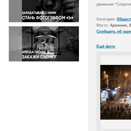
Правосудие
движения "Сопроти
Происшествия и конфликты
Религия
Категория:
Общест
Место:
Армения, 
Светская жизнь
Сообщить об оши
Спорт
Экология
Ещё фото
Экономика и бизнес