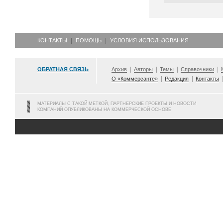
КОНТАКТЫ
ПОМОЩЬ
УСЛОВИЯ ИСПОЛЬЗОВАНИЯ
ОБРАТНАЯ СВЯЗЬ
Архив
Авторы
Темы
Справочники
О «Коммерсанте»
Редакция
Контакты
МАТЕРИАЛЫ С ТАКОЙ МЕТКОЙ, ПАРТНЕРСКИЕ ПРОЕКТЫ И НОВОСТИ
КОМПАНИЙ ОПУБЛИКОВАНЫ НА КОММЕРЧЕСКОЙ ОСНОВЕ