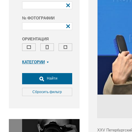
№ ФОТОГРАФИИ
ОРИЕНТАЦИЯ
КАТЕГОРИИ
Армия и ВПК
Досуг, туризм и отдых
Найти
Культура
Медицина
Сбросить фильтр
Наука
Образование
Общество
Окружающая среда
Политика
XXV Петербургский