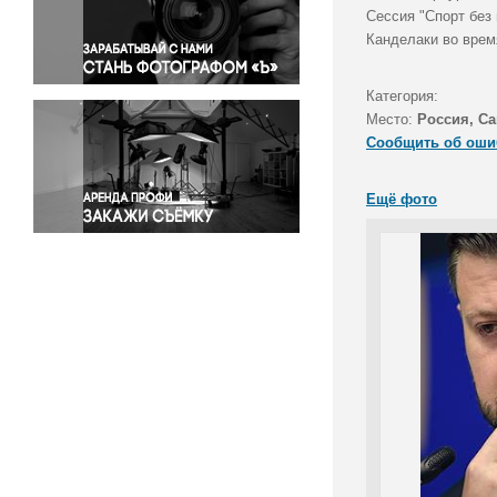
Правосудие
Сессия "Спорт без
Канделаки во врем
Происшествия и конфликты
Религия
Категория:
Светская жизнь
Место:
Россия, Са
Спорт
Сообщить об оши
Экология
Экономика и бизнес
Ещё фото