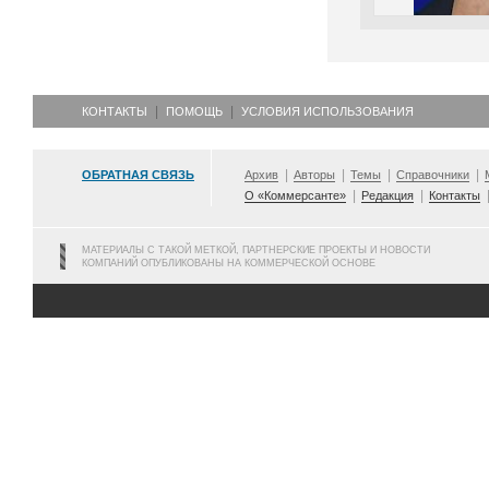
КОНТАКТЫ
ПОМОЩЬ
УСЛОВИЯ ИСПОЛЬЗОВАНИЯ
ОБРАТНАЯ СВЯЗЬ
Архив
Авторы
Темы
Справочники
О «Коммерсанте»
Редакция
Контакты
МАТЕРИАЛЫ С ТАКОЙ МЕТКОЙ, ПАРТНЕРСКИЕ ПРОЕКТЫ И НОВОСТИ
КОМПАНИЙ ОПУБЛИКОВАНЫ НА КОММЕРЧЕСКОЙ ОСНОВЕ