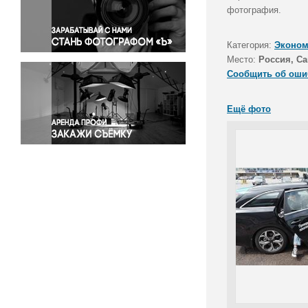
Правосудие
фотография.
Происшествия и конфликты
Религия
Категория:
Эконом
Место:
Россия, Са
Светская жизнь
Сообщить об оши
Спорт
Экология
Ещё фото
Экономика и бизнес