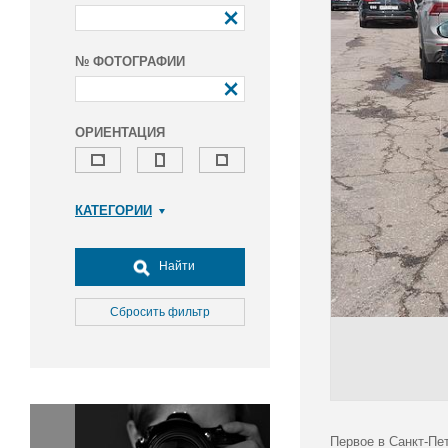
№ ФОТОГРАФИИ
ОРИЕНТАЦИЯ
КАТЕГОРИИ
Армия и ВПК
Досуг, туризм и отдых
Найти
Культура
Медицина
Сбросить фильтр
Наука
Образование
Общество
Окружающая среда
Политика
Первое в Санкт-Пе