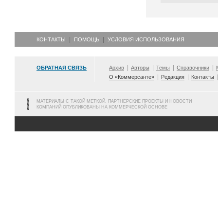
КОНТАКТЫ
ПОМОЩЬ
УСЛОВИЯ ИСПОЛЬЗОВАНИЯ
ОБРАТНАЯ СВЯЗЬ
Архив
Авторы
Темы
Справочники
О «Коммерсанте»
Редакция
Контакты
МАТЕРИАЛЫ С ТАКОЙ МЕТКОЙ, ПАРТНЕРСКИЕ ПРОЕКТЫ И НОВОСТИ
КОМПАНИЙ ОПУБЛИКОВАНЫ НА КОММЕРЧЕСКОЙ ОСНОВЕ