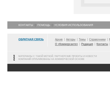
КОНТАКТЫ
ПОМОЩЬ
УСЛОВИЯ ИСПОЛЬЗОВАНИЯ
ОБРАТНАЯ СВЯЗЬ
Архив
Авторы
Темы
Справочники
О «Коммерсанте»
Редакция
Контакты
МАТЕРИАЛЫ С ТАКОЙ МЕТКОЙ, ПАРТНЕРСКИЕ ПРОЕКТЫ И НОВОСТИ
КОМПАНИЙ ОПУБЛИКОВАНЫ НА КОММЕРЧЕСКОЙ ОСНОВЕ