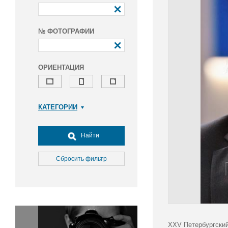
№ ФОТОГРАФИИ
ОРИЕНТАЦИЯ
КАТЕГОРИИ
Армия и ВПК
Досуг, туризм и отдых
Найти
Культура
Медицина
Сбросить фильтр
Наука
Образование
Общество
Окружающая среда
Политика
XXV Петербургский