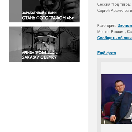
Правосудие
Сессия "Год тигра
Сергей Арамилев в
Происшествия и конфликты
Религия
Категория:
Эконом
Светская жизнь
Место:
Россия, Са
Спорт
Сообщить об оши
Экология
Экономика и бизнес
Ещё фото