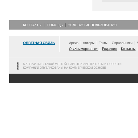
КОНТАКТЫ
ПОМОЩЬ
УСЛОВИЯ ИСПОЛЬЗОВАНИЯ
ОБРАТНАЯ СВЯЗЬ
Архив
Авторы
Темы
Справочники
О «Коммерсанте»
Редакция
Контакты
МАТЕРИАЛЫ С ТАКОЙ МЕТКОЙ, ПАРТНЕРСКИЕ ПРОЕКТЫ И НОВОСТИ
КОМПАНИЙ ОПУБЛИКОВАНЫ НА КОММЕРЧЕСКОЙ ОСНОВЕ