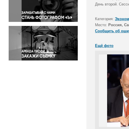
Правосудие
День второй. Сесс
Происшествия и конфликты
Религия
Категория:
Эконом
Место:
Россия, Са
Светская жизнь
Сообщить об оши
Спорт
Экология
Ещё фото
Экономика и бизнес