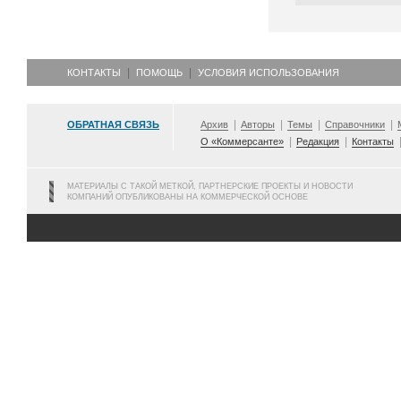
КОНТАКТЫ
ПОМОЩЬ
УСЛОВИЯ ИСПОЛЬЗОВАНИЯ
ОБРАТНАЯ СВЯЗЬ
Архив
Авторы
Темы
Справочники
О «Коммерсанте»
Редакция
Контакты
МАТЕРИАЛЫ С ТАКОЙ МЕТКОЙ, ПАРТНЕРСКИЕ ПРОЕКТЫ И НОВОСТИ
КОМПАНИЙ ОПУБЛИКОВАНЫ НА КОММЕРЧЕСКОЙ ОСНОВЕ