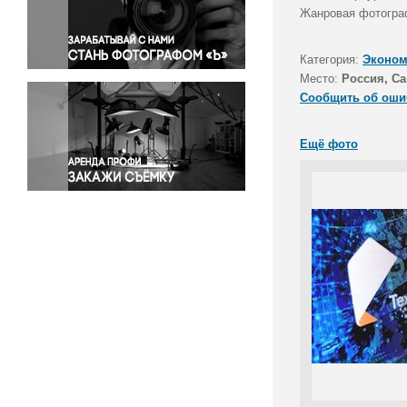
Правосудие
Жанровая фотограф
Происшествия и конфликты
Религия
Категория:
Эконом
Место:
Россия, Са
Светская жизнь
Сообщить об оши
Спорт
Экология
Ещё фото
Экономика и бизнес