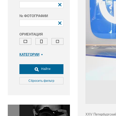
№ ФОТОГРАФИИ
ОРИЕНТАЦИЯ
КАТЕГОРИИ
Армия и ВПК
Досуг, туризм и отдых
Найти
Культура
Медицина
Сбросить фильтр
Наука
Образование
Общество
Окружающая среда
Политика
XXV Петербургский