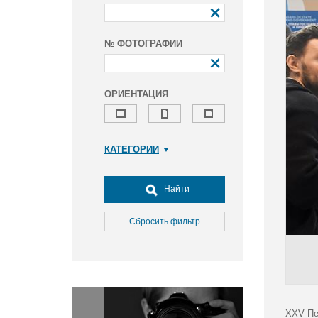
№ ФОТОГРАФИИ
ОРИЕНТАЦИЯ
КАТЕГОРИИ
Армия и ВПК
Досуг, туризм и отдых
Найти
Культура
Медицина
Сбросить фильтр
Наука
Образование
Общество
Окружающая среда
Политика
XXV Пе