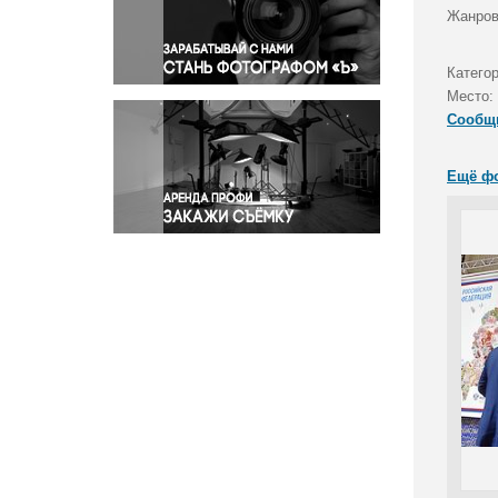
Правосудие
Жанров
Происшествия и конфликты
Религия
Катего
Место:
Светская жизнь
Сообщ
Спорт
Экология
Ещё ф
Экономика и бизнес