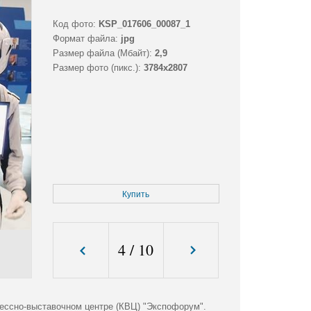
Код фото:
KSP_017606_00087_1
Формат файла:
jpg
Размер файла (Мбайт):
2,9
Размер фото (пикс.):
3784x2807
Купить
4
/
10
ессно-выставочном центре (КВЦ) "Экспофорум".