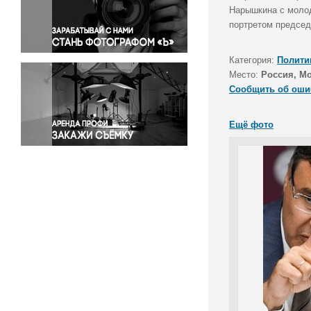
Правосудие
Нарышкина с молод
портретом председ
Происшествия и конфликты
Религия
Категория:
Полити
Светская жизнь
Место:
Россия, М
Спорт
Сообщить об оши
Экология
Экономика и бизнес
Ещё фото