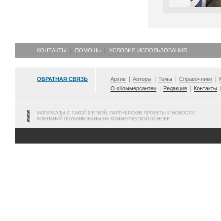
КОНТАКТЫ
ПОМОЩЬ
УСЛОВИЯ ИСПОЛЬЗОВАНИЯ
ОБРАТНАЯ СВЯЗЬ
Архив
Авторы
Темы
Справочники
О «Коммерсанте»
Редакция
Контакты
МАТЕРИАЛЫ С ТАКОЙ МЕТКОЙ, ПАРТНЕРСКИЕ ПРОЕКТЫ И НОВОСТИ
КОМПАНИЙ ОПУБЛИКОВАНЫ НА КОММЕРЧЕСКОЙ ОСНОВЕ