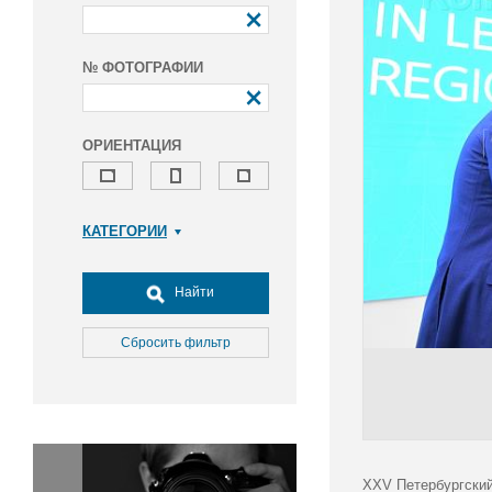
№ ФОТОГРАФИИ
ОРИЕНТАЦИЯ
КАТЕГОРИИ
Армия и ВПК
Досуг, туризм и отдых
Найти
Культура
Медицина
Сбросить фильтр
Наука
Образование
Общество
Окружающая среда
Политика
XXV Петербургский