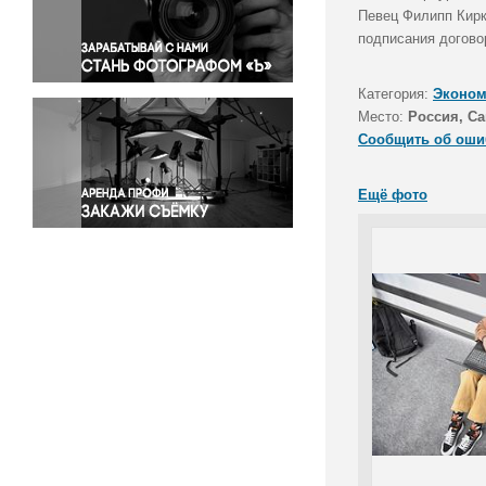
Правосудие
Певец Филипп Кирк
подписания догово
Происшествия и конфликты
Религия
Категория:
Эконом
Светская жизнь
Место:
Россия, Са
Спорт
Сообщить об оши
Экология
Экономика и бизнес
Ещё фото