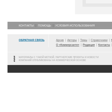
КОНТАКТЫ
ПОМОЩЬ
УСЛОВИЯ ИСПОЛЬЗОВАНИЯ
ОБРАТНАЯ СВЯЗЬ
Архив
Авторы
Темы
Справочники
О «Коммерсанте»
Редакция
Контакты
МАТЕРИАЛЫ С ТАКОЙ МЕТКОЙ, ПАРТНЕРСКИЕ ПРОЕКТЫ И НОВОСТИ
КОМПАНИЙ ОПУБЛИКОВАНЫ НА КОММЕРЧЕСКОЙ ОСНОВЕ