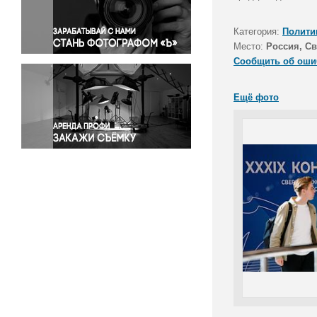
Правосудие
Происшествия и конфликты
Категория:
Полити
Религия
Место:
Россия, Св
Сообщить об оши
Светская жизнь
Спорт
Ещё фото
Экология
Экономика и бизнес