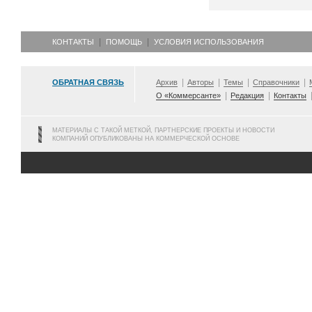
КОНТАКТЫ
ПОМОЩЬ
УСЛОВИЯ ИСПОЛЬЗОВАНИЯ
ОБРАТНАЯ СВЯЗЬ
Архив
Авторы
Темы
Справочники
О «Коммерсанте»
Редакция
Контакты
МАТЕРИАЛЫ С ТАКОЙ МЕТКОЙ, ПАРТНЕРСКИЕ ПРОЕКТЫ И НОВОСТИ
КОМПАНИЙ ОПУБЛИКОВАНЫ НА КОММЕРЧЕСКОЙ ОСНОВЕ