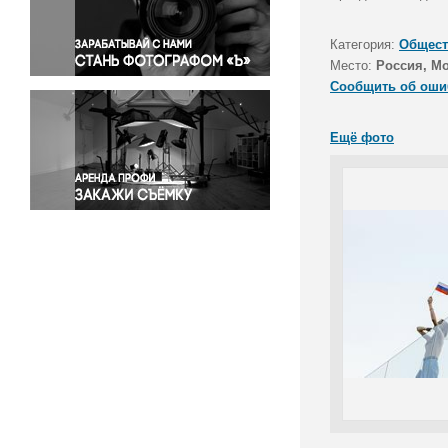
Правосудие
Происшествия и конфликты
Категория:
Общест
Религия
Место:
Россия, М
Сообщить об оши
Светская жизнь
Спорт
Ещё фото
Экология
Экономика и бизнес