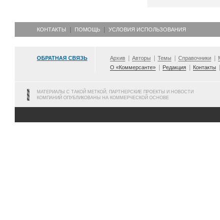
КОНТАКТЫ
ПОМОЩЬ
УСЛОВИЯ ИСПОЛЬЗОВАНИЯ
ОБРАТНАЯ СВЯЗЬ
Архив
Авторы
Темы
Справочники
О «Коммерсанте»
Редакция
Контакты
МАТЕРИАЛЫ С ТАКОЙ МЕТКОЙ, ПАРТНЕРСКИЕ ПРОЕКТЫ И НОВОСТИ
КОМПАНИЙ ОПУБЛИКОВАНЫ НА КОММЕРЧЕСКОЙ ОСНОВЕ