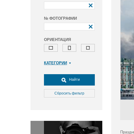
№ ФОТОГРАФИИ
ОРИЕНТАЦИЯ
КАТЕГОРИИ
Армия и ВПК
Досуг, туризм и отдых
Найти
Культура
Медицина
Сбросить фильтр
Наука
Образование
Общество
Окружающая среда
Политика
Праздн