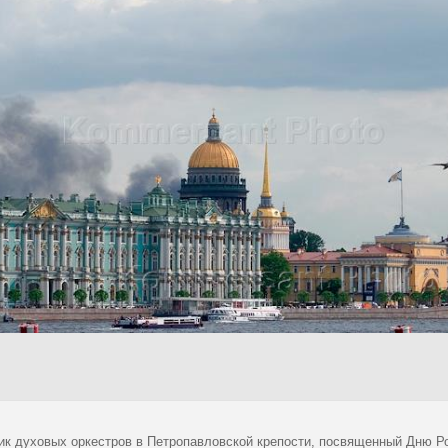
ик духовых оркестров в Петропавловской крепости, посвященный Дню Р