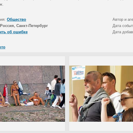
ж.
рия:
Общество
Автор и аг
Россия, Санкт-Петербург
Дата собы
ить об ошибке
Дата доба
ото