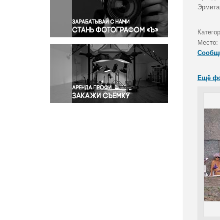
Правосудие
Эрмита
Происшествия и конфликты
Религия
Катего
Место:
Светская жизнь
Сообщ
Спорт
Экология
Ещё ф
Экономика и бизнес