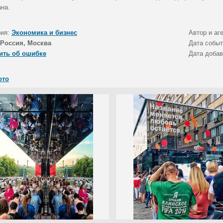
ана.
рия:
Экономика и бизнес
Автор и аг
Россия, Москва
Дата собы
ить об ошибке
Дата доба
ото