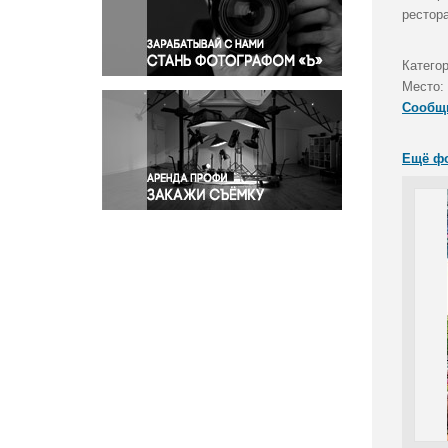
Правосудие
рестор
Происшествия и конфликты
Религия
Катего
Место:
Светская жизнь
Сообщ
Спорт
Экология
Ещё ф
Экономика и бизнес