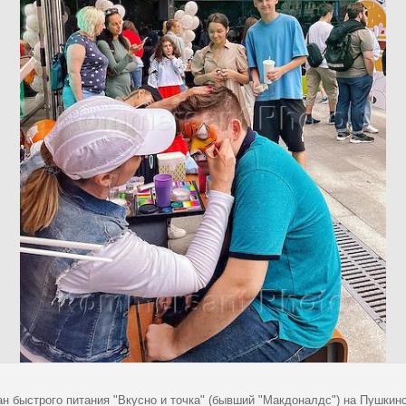
ан быстрого питания "Вкусно и точка" (бывший "Макдоналдс") на Пушки