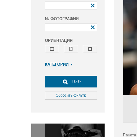
№ ФОТОГРАФИИ
ОРИЕНТАЦИЯ
КАТЕГОРИИ
Армия и ВПК
Досуг, туризм и отдых
Найти
Культура
Медицина
Сбросить фильтр
Наука
Образование
Общество
Окружающая среда
Политика
Работа