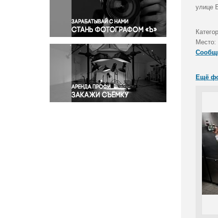
Правосудие
улице 
Происшествия и конфликты
Религия
Катего
Место:
Светская жизнь
Сообщ
Спорт
Экология
Ещё ф
Экономика и бизнес