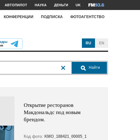
АВТОПИЛОТ
НАУКА
ДЕНЬГИ
UK
КОНФЕРЕНЦИИ
ПОДПИСКА
ФОТОАГЕНТСТВО
RU
EN
Найти
Открытие ресторанов
Макдональдс под новым
брендом.
Код фото:
KMO_188421_00005_1