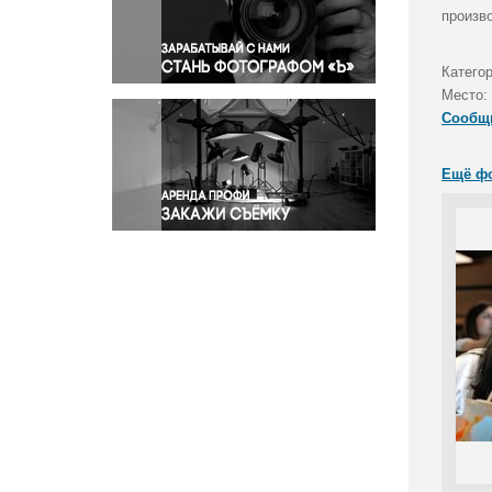
Правосудие
произв
Происшествия и конфликты
Религия
Катего
Место:
Светская жизнь
Сообщ
Спорт
Экология
Ещё ф
Экономика и бизнес