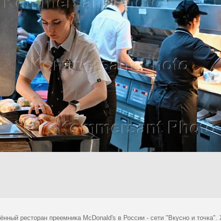
ённый ресторан преемника McDonald's в России - сети "Вкусно и точка"