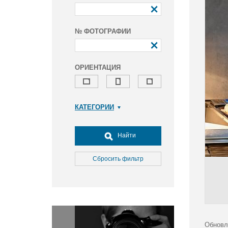
№ ФОТОГРАФИИ
ОРИЕНТАЦИЯ
КАТЕГОРИИ
Армия и ВПК
Досуг, туризм и отдых
Найти
Культура
Медицина
Сбросить фильтр
Наука
Образование
Общество
Окружающая среда
Политика
Обновл