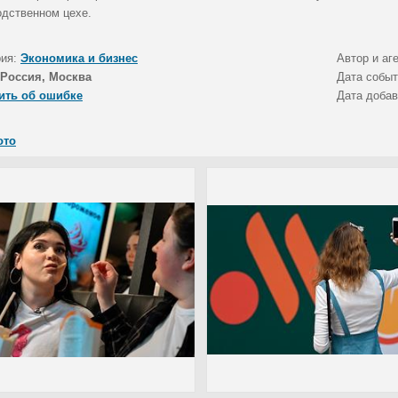
одственном цехе.
рия:
Экономика и бизнес
Автор и аг
Россия, Москва
Дата собы
ить об ошибке
Дата доба
ото