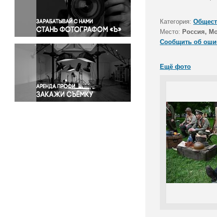
Правосудие
Происшествия и конфликты
Категория:
Общест
Религия
Место:
Россия, М
Сообщить об оши
Светская жизнь
Спорт
Ещё фото
Экология
Экономика и бизнес