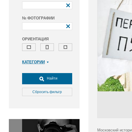
№ ФОТОГРАФИИ
ОРИЕНТАЦИЯ
КАТЕГОРИИ
Армия и ВПК
Досуг, туризм и отдых
Найти
Культура
Медицина
Сбросить фильтр
Наука
Образование
Общество
Окружающая среда
Политика
Московский истори