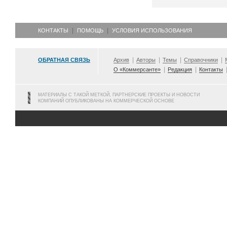
КОНТАКТЫ
ПОМОЩЬ
УСЛОВИЯ ИСПОЛЬЗОВАНИЯ
ОБРАТНАЯ СВЯЗЬ
Архив
Авторы
Темы
Справочники
О «Коммерсанте»
Редакция
Контакты
МАТЕРИАЛЫ С ТАКОЙ МЕТКОЙ, ПАРТНЕРСКИЕ ПРОЕКТЫ И НОВОСТИ
КОМПАНИЙ ОПУБЛИКОВАНЫ НА КОММЕРЧЕСКОЙ ОСНОВЕ